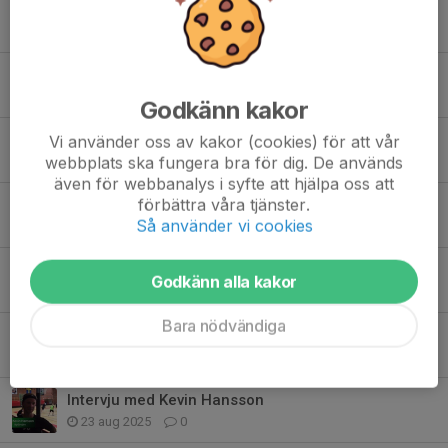
Fler nyheter
Välkommen till FBC 14/15
9 maj, 11:49
0
Godkänn kakor
Inbjudan till Årsmöte 2026
Vi använder oss av kakor (cookies) för att vår
webbplats ska fungera bra för dig. De används
19 mar, 08:03
0
även för webbanalys i syfte att hjälpa oss att
förbättra våra tjänster.
FBC Nyköping startar upp nya lag
Så använder vi cookies
9 mar, 13:19
0
Äntligen är säsongskorten här!
Godkänn alla kakor
25 sep 2025
0
Bara nödvändiga
Prova på parainnebandy
28 aug 2025
0
Intervju med Kevin Hansson
23 aug 2025
0