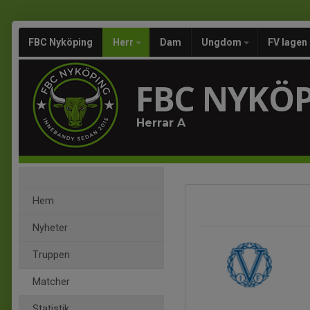
FBC Nyköping
Herr
Dam
Ungdom
FV lagen
FBC NYKÖ
Herrar A
Hem
Nyheter
Truppen
Matcher
Statistik