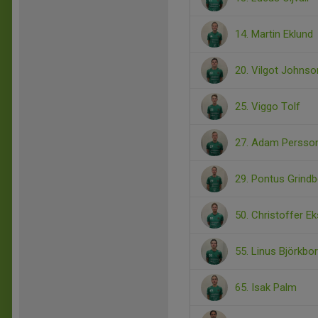
14. Martin Eklund
20. Vilgot Johnso
25. Viggo Tolf
27. Adam Persso
29. Pontus Grindb
50. Christoffer E
55. Linus Björkbo
65. Isak Palm