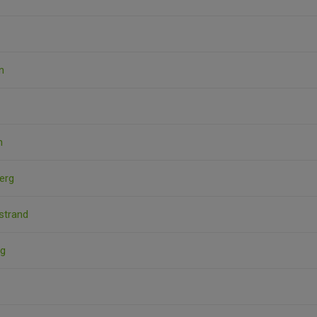
n
n
erg
kstrand
rg