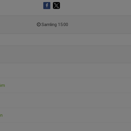
Samling 15:00
röm
on