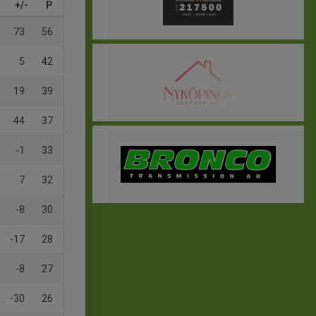
+/-
P
73
56
5
42
19
39
44
37
-1
33
7
32
-8
30
-17
28
-8
27
-30
26