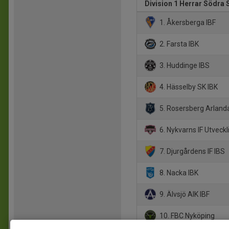
Division 1 Herrar Södra 
1. Åkersberga IBF
2. Farsta IBK
3. Huddinge IBS
4. Hässelby SK IBK
5. Rosersberg Arland
6. Nykvarns IF Utveckl
7. Djurgårdens IF IBS
8. Nacka IBK
9. Älvsjö AIK IBF
10. FBC Nyköping