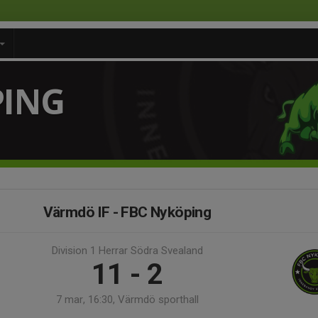
PING
Värmdö IF - FBC Nyköping
Division 1 Herrar Södra Svealand
11 - 2
7 mar, 16:30, Värmdö sporthall