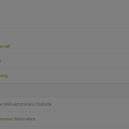
ervall
n
berg
son
Målvaktstränare/Statistik
dersson
Materialare