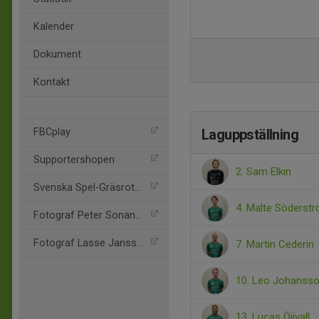
Kalender
Dokument
Kontakt
FBCplay
Laguppställning
Supportershopen
2. Sam Elkin
Svenska Spel-Gräsroten
4. Malte Söderst
Fotograf Peter Sonander
Fotograf Lasse Jansson
7. Martin Cederin
10. Leo Johanss
13. Lucas Öijvall