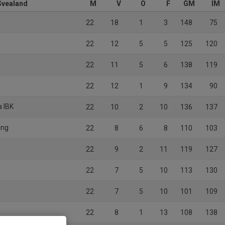
Svealand
M
V
O
F
GM
IM
22
18
1
3
148
75
22
12
5
5
125
120
22
11
5
6
138
119
22
12
1
9
134
90
a IBK
22
10
2
10
136
137
ing
22
8
6
8
110
103
22
9
2
11
119
127
22
7
5
10
113
130
22
7
5
10
101
109
22
8
1
13
108
138