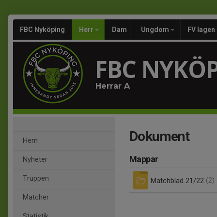
FBC Nyköping
Herr
Dam
Ungdom
FV lagen
FBC NYKÖ
Herrar A
Dokument
Hem
Mappar
Nyheter
Truppen
Matchblad 21/22
(2)
Matcher
Statistik