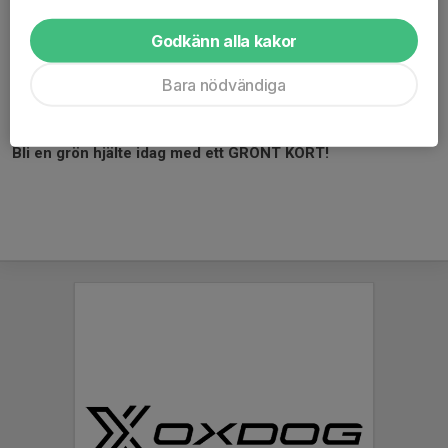
Så här gör du för att skaffa Grönt kort:
Gå in på nedan länk och följ instruktionerna. Efter att du
Godkänn alla kakor
genomfört köpet får du det Gröna kortet digitalt som du sedan
Bara nödvändiga
kan visa upp på hemmamatcherna för att få en gratis kaffe.
FBC Nyköping Grönt kort
Bli en grön hjälte idag med ett GRÖNT KORT!