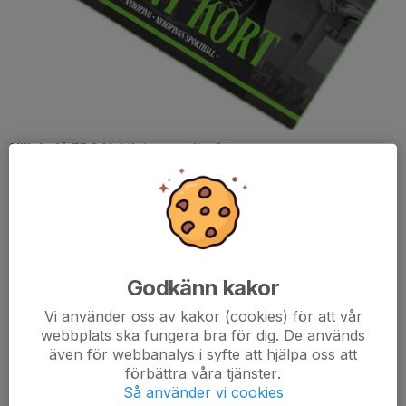
Vill du få FBC Nyköping att växa?
Nu kan du det genom att bli stödmedlem.
Investera i ett GRÖNT KORT på 200kr och stöd ”den lilla
föreningen med det stora hjärtat”.
Godkänn kakor
Det som ingår med Grönt kort är att du ALLTID får en gratis
Vi använder oss av kakor (cookies) för att vår
kaffe på varje hemmamatch.
webbplats ska fungera bra för dig. De används
Du är även med i en dragning som sker i slutet av varje månad
även för webbanalys i syfte att hjälpa oss att
(oktober-mars) där du kan vinna fina priser från lokala företag i
förbättra våra tjänster.
Nyköping.
Så använder vi cookies