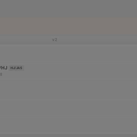
v.2
/HJ
HJ/JAS
ll