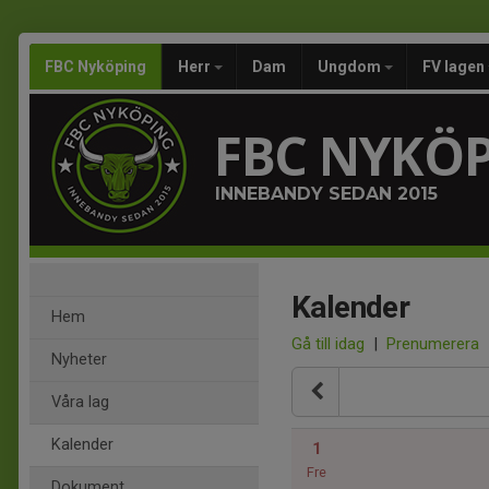
FBC Nyköping
Herr
Dam
Ungdom
FV lagen
FBC NYKÖ
INNEBANDY SEDAN 2015
Kalender
Hem
Gå till idag
|
Prenumerera
Nyheter
Våra lag
Kalender
1
Fre
Dokument