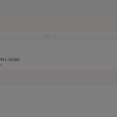
v.1
/HJ
HJ/JAS
ll