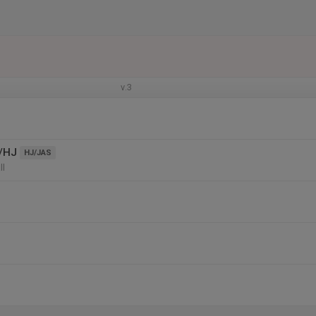
v.3
/HJ
HJ/JAS
ll