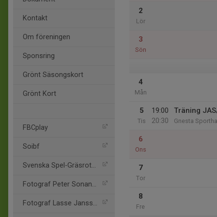
2
Kontakt
Lör
Om föreningen
3
Sön
Sponsring
Grönt Säsongskort
4
Mån
Grönt Kort
5
19:00
Träning JAS
20:30
Tis
Gnesta Sportha
FBCplay
6
Soibf
Ons
Svenska Spel-Gräsroten
7
Tor
Fotograf Peter Sonanader
8
Fotograf Lasse Jansson
Fre