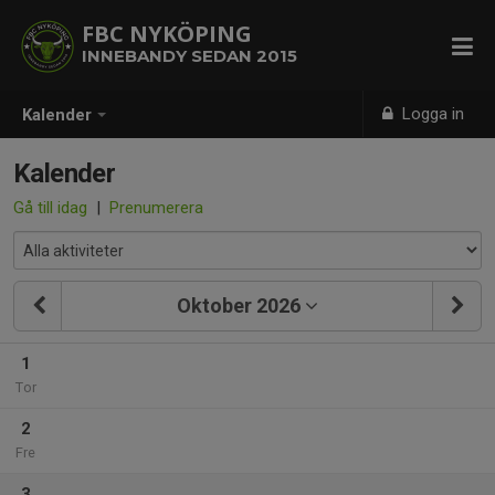
FBC NYKÖPING
INNEBANDY SEDAN 2015
Logga in
Kalender
Kalender
Gå till idag
|
Prenumerera
Oktober 2026
1
Tor
2
Fre
3