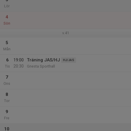
Lör
4
Sön
v.41
5
Mån
6
19:00
Träning JAS/HJ
HJ/JAS
20:30
Tis
Gnesta Sporthall
7
Ons
8
Tor
9
Fre
10