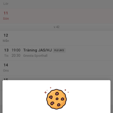
Lör
11
Sön
v.42
12
Mån
13
19:00
Träning JAS/HJ
HJ/JAS
20:30
Tis
Gnesta Sporthall
14
Ons
15
Tor
16
Fre
17