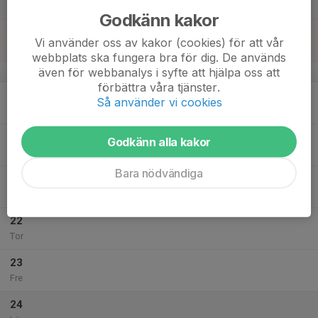
Lör
Godkänn kakor
18
Vi använder oss av kakor (cookies) för att vår
Sön
webbplats ska fungera bra för dig. De används
även för webbanalys i syfte att hjälpa oss att
v.43
förbättra våra tjänster.
19
Så använder vi cookies
Mån
20
19:00
Träning JAS/HJ
HJ/JAS
Godkänn alla kakor
20:30
Tis
Gnesta Sporthall
Bara nödvändiga
21
Ons
22
Tor
23
Fre
24