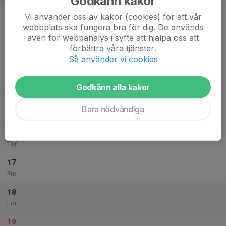
Godkänn kakor
13
Vi använder oss av kakor (cookies) för att vår
Mån
webbplats ska fungera bra för dig. De används
även för webbanalys i syfte att hjälpa oss att
14
19:30
Öppen träning Sporthallen
Dam
förbättra våra tjänster.
20:45
Tis
Nyköpings Sporthall
Så använder vi cookies
15
18:00
Träning
FV Junior
19:30
Ons
Gripenhallen
Godkänn alla kakor
19:30
Träning
FV Veterans
Bara nödvändiga
21:00
Gripenhallen
16
Tor
17
Fre
18
Lör
19