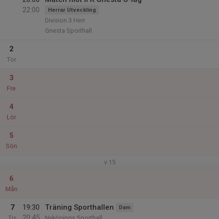
22:00
Herrar Utveckling
Division 3 Herr
Gnesta Sporthall
2
Tor
3
Fre
4
Lör
5
Sön
v.15
6
Mån
7
19:30
Träning Sporthallen
Dam
20:45
Tis
Nyköpings Sporthall