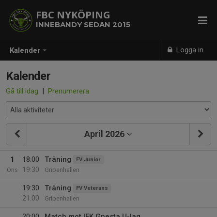
FBC NYKÖPING
INNEBANDY SEDAN 2015
Logga in
Kalender
Kalender
Gå till idag
|
Prenumerera
April 2026
1
18:00
Träning
FV Junior
19:30
Ons
Gripenhallen
19:30
Träning
FV Veterans
21:00
Gripenhallen
20:00
Match mot IFK Gnesta U-lag