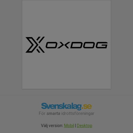
För
smarta
idrottsföreningar
Välj version:
Mobil
|
Desktop