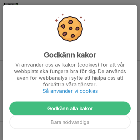
Storförlust efter genomklappning i sista perioden
5 feb 2023
0
Derbyseger hemma mot Onyx
28 jan 2023
0
Seger i målrik match borta mot Eskilstuna Nyfors
Godkänn kakor
21 jan 2023
0
Vi använder oss av kakor (cookies) för att vår
Förlust mot Trosa Edanö
webbplats ska fungera bra för dig. De används
14 jan 2023
0
även för webbanalys i syfte att hjälpa oss att
förbättra våra tjänster.
Tre poäng blev noll efter chockminut mot Gnesta
Så använder vi cookies
17 dec 2022
0
Godkänn alla kakor
Ny uddamålsförlust på bortaplan
11 dec 2022
0
Bara nödvändiga
Tre poäng blev en mot Katrineholm
3 dec 2022
0