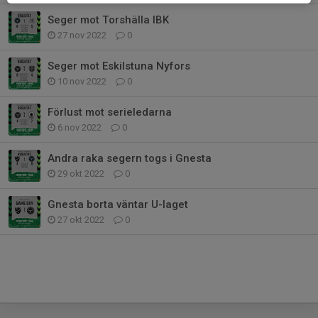
Seger mot Torshälla IBK
27 nov 2022
0
Seger mot Eskilstuna Nyfors
10 nov 2022
0
Förlust mot serieledarna
6 nov 2022
0
Andra raka segern togs i Gnesta
29 okt 2022
0
Gnesta borta väntar U-laget
27 okt 2022
0