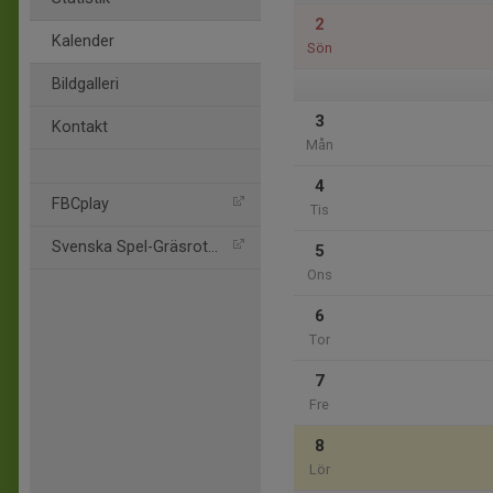
2
Kalender
Sön
Bildgalleri
3
Kontakt
Mån
4
FBCplay
Tis
Svenska Spel-Gräsroten
5
Ons
6
Tor
7
Fre
8
Lör