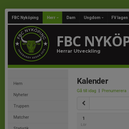
FBC Nyköping
Herr
Dam
Ungdom
FV lagen
FBC NYKÖ
Herrar Utveckling
Kalender
Hem
Gå till idag
|
Prenumerera
Nyheter
Truppen
Matcher
1
Lör
Statistik