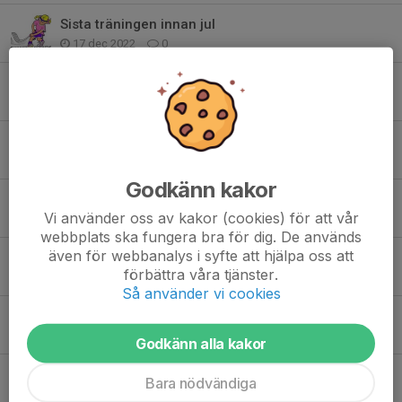
Sista träningen innan jul
17 dec 2022
0
Säsongsstart Knatteskoj 9/10
8 okt 2022
0
Premiär knatteskoj 22/23
24 sep 2022
0
Godkänn kakor
Intresseanmälan för Knatteskoj säsongen 22/23
Vi använder oss av kakor (cookies) för att vår
11 sep 2022
0
webbplats ska fungera bra för dig. De används
även för webbanalys i syfte att hjälpa oss att
Säsongsavslutning knatteskoj
förbättra våra tjänster.
24 mar 2022
0
Så använder vi cookies
Knatteskoj 27/2 inställt
24 feb 2022
0
Godkänn alla kakor
Dags att starta vårterminen av Knatteskoj
Bara nödvändiga
12 jan 2022
0