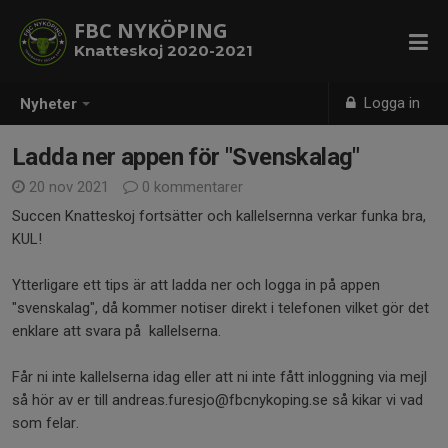
FBC NYKÖPING
Knatteskoj 2020-2021
Logga in
Nyheter
Ladda ner appen för "Svenskalag"
20 nov 2021
0 kommentarer
Succen Knatteskoj fortsätter och kallelsernna verkar funka bra,
KUL!
Ytterligare ett tips är att ladda ner och logga in på appen
"svenskalag", då kommer notiser direkt i telefonen vilket gör det
enklare att svara på kallelserna.
Får ni inte kallelserna idag eller att ni inte fått inloggning via mejl
så hör av er till andreas.furesjo@fbcnykoping.se så kikar vi vad
som felar.