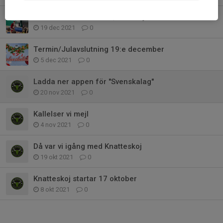
Tack för höstterminen, vi ses i januari
19 dec 2021
0
Termin/Julavslutning 19:e december
5 dec 2021
0
Ladda ner appen för "Svenskalag"
20 nov 2021
0
Kallelser vi mejl
4 nov 2021
0
Då var vi igång med Knatteskoj
19 okt 2021
0
Knatteskoj startar 17 oktober
8 okt 2021
0