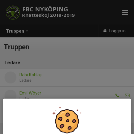
FBC NYKÖPING
Knatteskoj 2018-2019
Logga in
Truppen
Truppen
Ledare
Rabi Kahlaji
Ledare
Emil Wöyer
Ledare
Anna Jylhä
Ledare