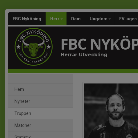
FBC Nyköping
Herr
Dam
Ungdom
FV lagen
FBC NYKÖ
Herrar Utveckling
Hem
Nyheter
Truppen
Matcher
Statistik