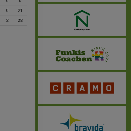
0
0
0
21
2
28