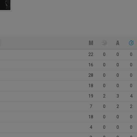
22
0
0
0
16
0
0
0
28
0
0
0
18
0
0
0
19
2
3
4
7
0
2
2
18
0
0
0
4
0
0
0