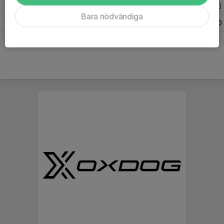
Säsongen 23/24
15
0
0
Bara nödvändiga
Totalt
38
0
0