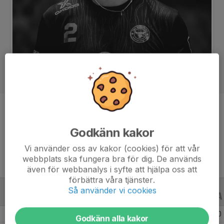
Position
Back
Ålder
26 år
Godkänn kakor
Vi använder oss av kakor (cookies) för att vår
webbplats ska fungera bra för dig. De används
även för webbanalys i syfte att hjälpa oss att
förbättra våra tjänster.
Så använder vi cookies
ALLA SERIER
ALLA ÅR
Säsongen 25/26
23
0
0
Godkänn alla kakor