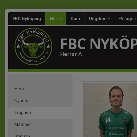
FBC Nyköping
Herr
Dam
Ungdom
FV lagen
FBC NYKÖ
Herrar A
Hem
Nyheter
Truppen
Matcher
Statistik