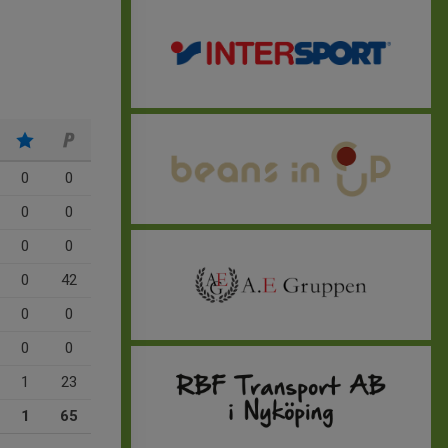
0
0
0
0
0
0
0
42
0
0
0
0
1
23
1
65