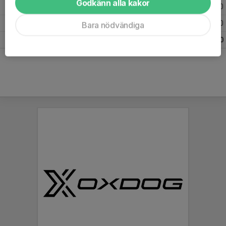
Godkänn alla kakor
Säsongen 24/25
22
0
0
Säsongen 23/24
21
0
0
Bara nödvändiga
Totalt
63
0
0