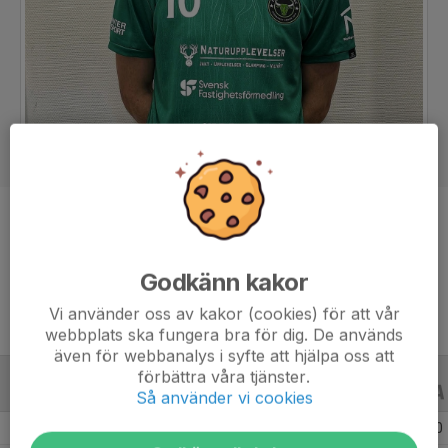
Position
Forward
Ålder
27 år
Godkänn kakor
Vi använder oss av kakor (cookies) för att vår
webbplats ska fungera bra för dig. De används
även för webbanalys i syfte att hjälpa oss att
förbättra våra tjänster.
ALLA SERIER
ALLA ÅR
Så använder vi cookies
Säsongen 25/26
20
0
0