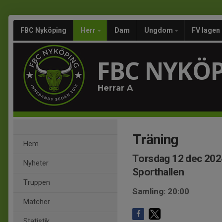
FBC Nyköping
Herr
Dam
Ungdom
FV lagen
FBC NYKÖ
Herrar A
Träning
Hem
Torsdag 12 dec 202
Nyheter
Sporthallen
Truppen
Samling: 20:00
Matcher
Statistik