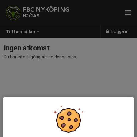
FBC NYKÖPING
HJ/JAS
Logga in
Till hemsidan
Ingen åtkomst
Du har inte tillgång att se denna sida.