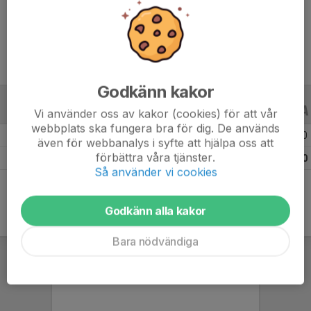
Ålder
37 år
Godkänn kakor
ALLA SERIER
ALLA ÅR
Vi använder oss av kakor (cookies) för att vår
webbplats ska fungera bra för dig. De används
Säsongen 25/26
16
0
-
5
0
0
även för webbanalys i syfte att hjälpa oss att
förbättra våra tjänster.
Totalt
16
0
5
0
0
Så använder vi cookies
Godkänn alla kakor
Bara nödvändiga