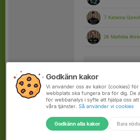
7. Katarina Qures
28. Mathilda Ahré
Utan position
Godkänn kakor
Emelie Briheim
Vi använder oss av kakor (cookies) för 
webbplats ska fungera bra för dig. De
för webbanalys i syfte att hjälpa oss att
våra tjänster.
Så använder vi cookies
Godkänn alla kakor
Bara nöd
Tjäna pengar till laget