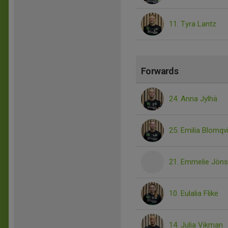
11. Tyra Lantz
Forwards
24. Anna Jylhä
25. Emilia Blomqv
21. Emmelie Jön
10. Eulalia Flike
14. Julia Vikman