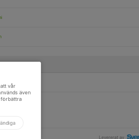
hi
n
att vår
 används även
 förbättra
vändiga
Levererat av