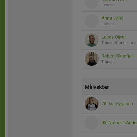
Ledare
Anna Jylhä
Ledare
Lucas Öijvall
Tränare/Kontaktper
Robert Oknefjell
Tränare
Målvakter
78. Ida Syrjänen
43. Nathalie And