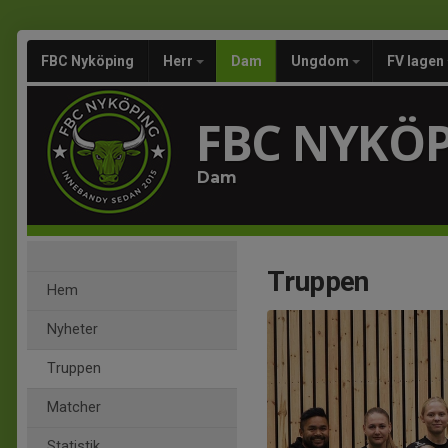
FBC Nyköping
Herr
Dam
Ungdom
FV lagen
FBC NYKÖ
Dam
Truppen
Hem
Nyheter
Truppen
Matcher
Statistik