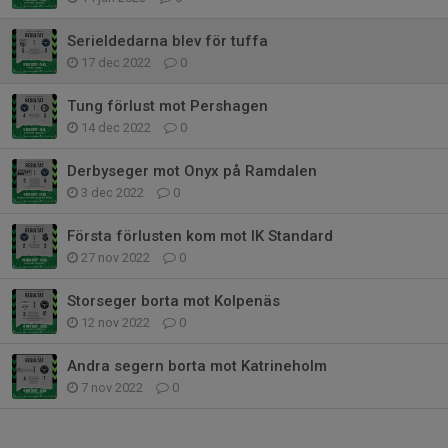
Serieldedarna blev för tuffa
17 dec 2022
0
Tung förlust mot Pershagen
14 dec 2022
0
Derbyseger mot Onyx på Ramdalen
3 dec 2022
0
Första förlusten kom mot IK Standard
27 nov 2022
0
Storseger borta mot Kolpenäs
12 nov 2022
0
Andra segern borta mot Katrineholm
7 nov 2022
0