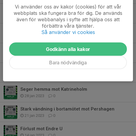
Vi använder oss av kakor (cookies) för att vår
Damernas sista match för säsongen
webbplats ska fungera bra för dig. De används
15 mar 2024
0
även för webbanalys i syfte att hjälpa oss att
förbättra våra tjänster.
Kom till Rosvalla nu på lördag
Så använder vi cookies
1 mar 2024
0
Godkänn alla kakor
Stabil seger i toppmötet mot Nykvarn
12 feb 2023
0
Bara nödvändiga
Delad pott hemma mot Kolpenäs
5 feb 2023
0
Seger hemma mot Katrineholm
28 jan 2023
0
Stark vändning i bortamötet mot Pershagen
21 jan 2023
0
Förlust mot Endre U
14 jan 2023
0