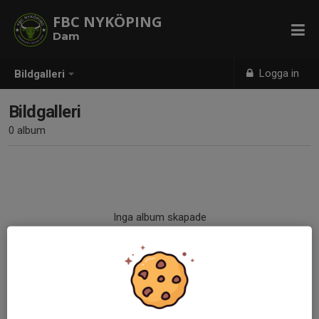
FBC NYKÖPING
Dam
Logga in
Bildgalleri
Bildgalleri
0 album
Inga album skapade